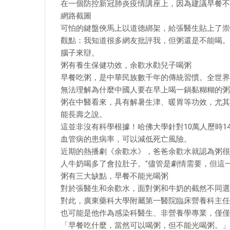
在一個防控新冠肺炎疫情講座上，因為建議早餐不
網路截圖
可怕的鍵盤俠馬上以道德綁架，給張醫生貼上了崇
觀點：我知道很多網友批評我，但粥還是不能喝。
腦子來辯。
粥有養生保健功效，余歡水勸兒子喝粥
早餐吃粥，是中華民族數千年的傳統習慣。全世界
無法理解為什麼中國人要在早上喝一鍋黏糊糊的粥
粥在中醫看來，具有解暑生津、暖胃等功效，尤其
能長壽之說。
這並非沒有科學根據！哈佛大學針對10萬人歷時
血管病的患病率，可以減低死亡風險。
近期的熱播劇《余歡水》，爸爸余歡水就認為粥很
人牛奶喝多了會拉肚子。"儘管是劇情需要，但這
粥有三大缺點，早餐不能光喝粥
對於張醫生和余歡水，面對粥和牛奶的截然不同選
對此，廣東藥科大學附屬第一醫院臨床營養科主任
也可能是他作為感染科醫生、非營養學專業，僅僅
「早餐吃什麼，當然可以喝粥，但不能光喝粥。」