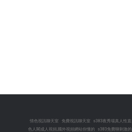
情色視訊聊天室
免費視訊聊天室
s383夜秀場真人性
色人閣成人視頻,國外視頻網站你懂的
s383免費聊刺激