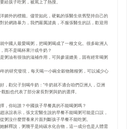
要給孩子吃粥，被罵上了熱搜。
洋媚外的標籤。儘管如此，硬氣的張醫生依舊堅持自己的
對於網路暴力，我們嚴厲譴責，不服張醫生的話，歡迎用
就中國人最愛喝粥，把喝粥喝成了一種文化。很多歐洲人
，而不是喝杯果汁或牛奶？
是粥油有很強的滋補作用，可與參湯媲美，固有經常喝粥
14年的研究發現，每天喝一小碗全穀物雜糧粥，可以減少心
好，勸兒子別喝牛奶："牛奶就不適合咱們亞洲人，亞洲
一觀點也代表了部分家長對粥與奶的選擇。
擇，你站誰？中國孩子早餐真的不能喝粥嗎？
趙泳誼表示，張文宏醫生說的早餐不能喝粥可能是口誤，
從粥沒什麼營養來片面判斷孩子早餐不能吃粥。
她解釋說，粥幾乎是純碳水化合物，這一成分也是人體需