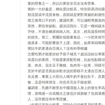
要的營養之一，所以白粥並非完全沒有營養。
粥的一大好處是，糊化度比較高，特別容易消化吸
類流質或半流質食物，原因就是粥對胃腸的刺激性
燒之後胃口不好的，建議吃粥，可以減輕胃腸道的
當然，粥也有缺點。趙泳誼指出，它是一種純碳水
升快，不適合糖尿病病人吃。其次，經高溫長時間
的損失。第三，粥屬於低能量食品，一小把米就可
後尿多，可能影響孩子上課。因此，如果單純喝粥
粥比牛奶更適合亞洲人？沒有科學根據
怎麼吃粥才能更好給予孩子補充？趙泳誼給出專業
高蛋白的東西，可能還要搭配乾糧，比如包點饅頭
菜、肉末、花生豆子雜糧、魚肉等一起煮，同樣可
至於牛奶是否真如余歡水說的那樣不太適合亞洲人
良反應，事實上大部分人喝牛奶不會拉肚子。其實
敏，這是特殊情況，但也非完全不能改變。
據調查，乳糖不耐受在中國漢族人身上的發生率高
慣，當喝過一次或幾次之後也許就脫敏了也就適應
人，這些都沒有科學證據。
（此處已添加小程序，請到今日頭條客戶端查看）