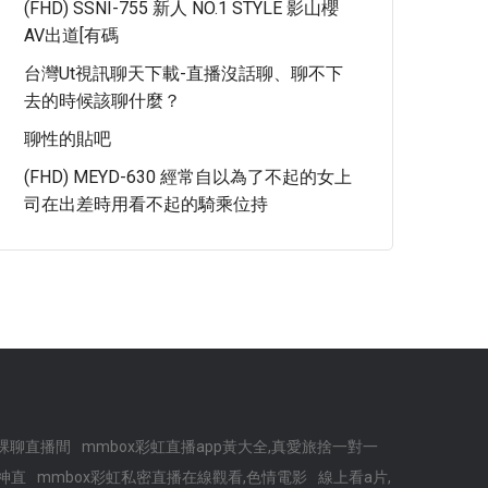
(FHD) SSNI-755 新人 NO.1 STYLE 影山櫻
AV出道[有碼
台灣ut視訊聊天下載-直播沒話聊、聊不下
去的時候該聊什麼？
聊性的貼吧
(FHD) MEYD-630 經常自以為了不起的女上
司在出差時用看不起的騎乘位持
裸聊直播間
mmbox彩虹直播app黃大全,真愛旅捨一對一
女神直
mmbox彩虹私密直播在線觀看,色情電影
線上看a片,