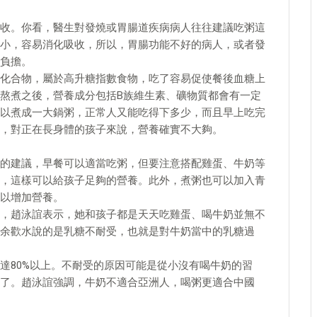
收。你看，醫生對發燒或胃腸道疾病病人往往建議吃粥這
小，容易消化吸收，所以，胃腸功能不好的病人，或者發
負擔。
化合物，屬於高升糖指數食物，吃了容易促使餐後血糖上
熬煮之後，營養成分包括B族維生素、礦物質都會有一定
以煮成一大鍋粥，正常人又能吃得下多少，而且早上吃完
，對正在長身體的孩子來說，營養確實不大夠。
的建議，早餐可以適當吃粥，但要注意搭配雞蛋、牛奶等
，這樣可以給孩子足夠的營養。此外，煮粥也可以加入青
以增加營養。
，趙泳誼表示，她和孩子都是天天吃雞蛋、喝牛奶並無不
余歡水說的是乳糖不耐受，也就是對牛奶當中的乳糖過
達80%以上。不耐受的原因可能是從小沒有喝牛奶的習
了。趙泳誼強調，牛奶不適合亞洲人，喝粥更適合中國