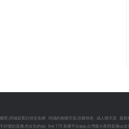
直播間 ,同城寂寞白領交友網
同城約炮聊天室,洪爺情色
成人聊天室
最新
的不封號的直播,色女生的qq
live 173 直播平台app,台灣最火夜間直播uu