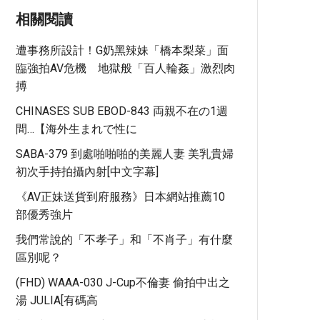
相關閱讀
遭事務所設計！G奶黑辣妹「橋本梨菜」面
臨強拍AV危機 地獄般「百人輪姦」激烈肉
搏
CHINASES SUB EBOD-843 両親不在の1週
間…【海外生まれで性に
SABA-379 到處啪啪啪的美麗人妻 美乳貴婦
初次手持拍攝內射[中文字幕]
《AV正妹送貨到府服務》日本網站推薦10
部優秀強片
我們常說的「不孝子」和「不肖子」有什麼
區別呢？
(FHD) WAAA-030 J-Cup不倫妻 偷拍中出之
湯 JULIA[有碼高