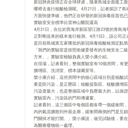
新冠肺炎疫情正在全球肆虐，隨著島城全面復工復
哪裡去進行核酸檢測呢。4月21日，記者探訪了
方面快捷準確，他們正在研發的新冠病毒疫苗也已
實驗室安全標準比雷神山醫院還高
4月21日，在位於西海岸新區望江路23號的青島
正對剛送來的樣本進行檢測。4月15日，該公司
是目前島城第五家獲批的新冠病毒核酸檢測定點第
「我們的實驗室是按照衛健委發布的生物安全二級
方米。」實驗室檢驗負責人欒小康介紹。
在現場，記者看到，整個實驗室有10個房間，有
擴增區、洗消室、標本儲藏室等。
欒小康介紹，這些房間中的核心區域分別是核酸試
要是防污染，是正壓區；核酸提取區、核酸擴增區
污染度最大，也是整個區域中負壓最大的，以保證
實驗室內，污染區的門和傳遞窗。
記者看到，這三個區中每個區都各帶一個緩衝間，
內的氣流擴散到外面走廊，緩衝間兩側的門是互鎖
門關掉才能打開。」欒小康說，做完試驗後，要在
為醫療廢物統一處理。