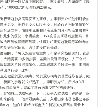
疫情防控一線武漢中南醫院。」李明義說，希望能在這場
，1000份試劑盒價值約20萬元。
進行新冠肺炎病毒疫苗的研發。」李明義介紹他們研發的
生體液免疫、細胞免疫和粘膜免疫，對於通過呼吸道傳染的
當於邊防兵，而細胞免疫和體液免疫則分別相當於警察和
如此多的優勢，李明義說，DNA疫苗的研發難度極高，目
是滅活疫苗或載體疫苗等，但這對於研究冠狀病毒30餘年的
控制好新冠病毒，必須走疫苗這條路。」
度過的，「每天泡在實驗室內，不是研究核酸試劑，就是
，大體需要10多個步驟，基因片段選擇優化、人工合成、
驟是基因片段選擇優化，單單選基因片段這一步，李明義
基因進行優化比對。
一直在做雞的冠狀病毒、豬的冠狀病毒的基因提取合成，結
，後面的步驟就很成熟了。」李明義介紹。所以在3月
新冠肺炎病毒，完成了新冠病毒疫苗的初步研發。
，動物身上試驗完後，下一步就是人體試驗，這將是一個
出來的唯一一個新冠病毒疫苗，入選山東省發改委公布的
5年內，他的主要精力都會放在新冠肺炎疫苗的研發上，