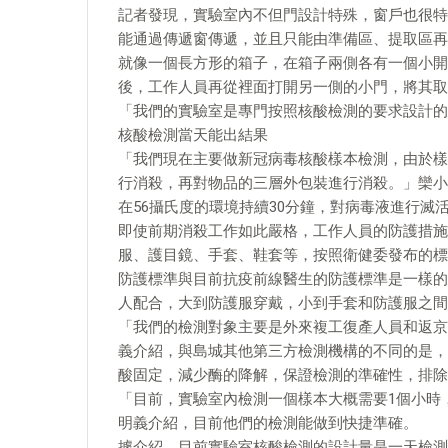
記者發現，實驗室內不但門設計特殊，窗戶也很特
能通過傳遞窗傳遞，並且只能由準備區、提取區再
就像一個長方形的箱子，在箱子兩側各有一個小開
後，工作人員再從裡面打開另一側的小門，將其取
「我們的實驗室是專門按照核酸檢測的要求設計的
核酸檢測當天能出結果
「我們現在主要做新冠病毒核酸樣本檢測，由於樣
行消殺，再對物品的三層外包裝進行消殺。」欒小
在56攝氏度的環境持續30分鐘，對病毒液進行滅
即使前期消殺工作如此嚴格，工作人員的防護措施
服、護目鏡、手套、鞋套等，按照衛健委發布的標
防護標準與目前抗疫前線醫生的防護標準是一樣的
人配合，大到防護服穿戴，小到手套和防護服之間
「我們的檢測對象主要是外來複工復產人員和返京
義介紹，與島城其他第三方檢測機構的不同的是，
酸固定，減少酶的降解，保證檢測的準確性，排除
「目前，實驗室內檢測一個樣本大概需要1個小時
明義介紹，目前他們的檢測能做到快捷準確。
據介紹，目前實驗室核酸檢測的設計量是一天檢測10