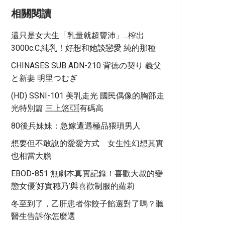
相關閱讀
還只是女大生「乳量就超豐沛」...榨出
3000c.c.純乳！好想和她談戀愛 純的那種
CHINASES SUB ADN-210 背徳の契り 義父
と新妻 明里つむぎ
(HD) SSNI-101 美乳走光 國民偶像的胸部走
光特別篇 三上悠亞[有碼高
80後兵妹妹：急嫁遭遇極品猥瑣男人
想要但不敢說的愛愛方式 女生性幻想其實
也相當大膽
EBOD-851 無劇本真實記錄！喜歡大叔的變
態女優‘好實穗乃’與喜歡制服的蘿莉
冬至到了，乙肝患者你餃子餡選對了嗎？聽
醫生告訴你怎麼選