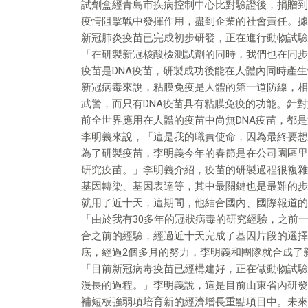
試劑盒經青島市疾病控制中心比對驗證後，捐贈到
疫情阻擊戰中發揮作用，盡到企業的社會責任。據悉
新冠肺炎疫苗已完成初步研發，正在進行動物試驗
「在研製新冠核酸檢測試劑的同時，我們也在同步
疫苗是DNA疫苗，研製成功後能在人體內同時產
新冠病毒來說，粘膜免疫是人體的第一道防線，相
武警，而只有DNA疫苗具有粘膜免疫的功能。針對
前全世界應用在人體的疫苗中尚無DNA疫苗，都
李明義來說，「這是我的職責使命，因為最終要想
為了研製疫苗，李明義今年的春節是在公司園區里
研究疫苗。」李明義介紹，疫苗的研製過程很複雜
基因轉染、基因表達等，其中最關鍵也是最難的步
就用了近十天，這期間，他結合國內、國際報道的
「由於我有30多年的冠狀病毒的研究經驗，之前
合之前的經驗，經過近十天完成了基因片段的選擇
底，經過2個多月的努力，李明義和團隊就合成了
「目前新冠病毒疫苗已經構建好，正在做動物試驗
漫長的過程。」李明義說，這是目前山東省內研發
補短板強弱項培育新的經濟增長重點項目中。未來