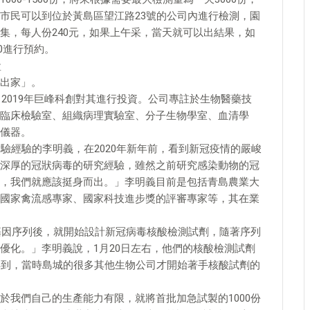
市民可以到位於黃島區望江路23號的公司內進行檢測，園
集，每人份240元，如果上午采，當天就可以出結果，如
0進行預約。
盒
出家」。
，2019年巨峰科創對其進行投資。公司專註於生物醫藥技
臨床檢驗室、組織病理實驗室、分子生物學室、血清學
儀器。
驗經驗的李明義，在2020年新年前，看到新冠疫情的嚴峻
深厚的冠狀病毒的研究經驗，雖然之前研究感染動物的冠
，我們就應該挺身而出。」李明義目前是包括青島農業大
國家禽流感專家、國家科技進步獎的評審專家等，其在業
毒基因序列後，就開始設計新冠病毒核酸檢測試劑，隨著序列
優化。」李明義說，1月20日左右，他們的核酸檢測試劑
解到，當時島城的很多其他生物公司才開始著手核酸試劑的
於我們自己的生產能力有限，就將首批加急試製的1000份