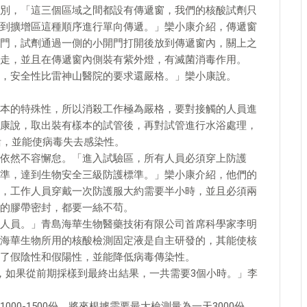
別，「這三個區域之間都設有傳遞窗，我們的核酸試劑只
到擴增區這種順序進行單向傳遞。」欒小康介紹，傳遞窗
門，試劑通過一側的小開門打開後放到傳遞窗內，關上之
走，並且在傳遞窗內側裝有紫外燈，有滅菌消毒作用。
，安全性比雷神山醫院的要求還嚴格。」欒小康說。
本的特殊性，所以消殺工作極為嚴格，要對接觸的人員進
康說，取出裝有樣本的試管後，再對試管進行水浴處理，
活，並能使病毒失去感染性。
依然不容懈怠。「進入試驗區，所有人員必須穿上防護
準，達到生物安全三級防護標準。」欒小康介紹，他們的
，工作人員穿戴一次防護服大約需要半小時，並且必須兩
的膠帶密封，都要一絲不苟。
人員。」青島海華生物醫藥技術有限公司首席科學家李明
海華生物所用的核酸檢測固定液是自主研發的，其能使核
了假陰性和假陽性，並能降低病毒傳染性。
，如果從前期採樣到最終出結果，一共需要3個小時。」李
00-1500份，將來根據需要最大檢測量為一天3000份，