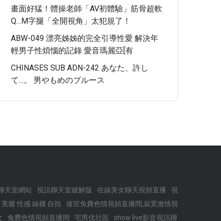
畫面好猛！體操老師「AV初體驗」筋骨超軟
Q…M字腿「全開視角」太犯規了！
ABW-049 漂亮姊姊的完全引導性愛 解決年
輕男子性煩惱的記錄 愛音瑪麗亞[有
CHINASES SUB ADN-242 あなた、許し
て…。 男やもめのブルース
聊天室網站
視訊聊天室破解版
在線美女聊天視頻直播
視
 美腿 性感 絲襪 自拍
後宮免費色情視頻直播間,寂寞激情視
女
兔费色情視頻直播間
宅男优社區
show live影音視訊聊