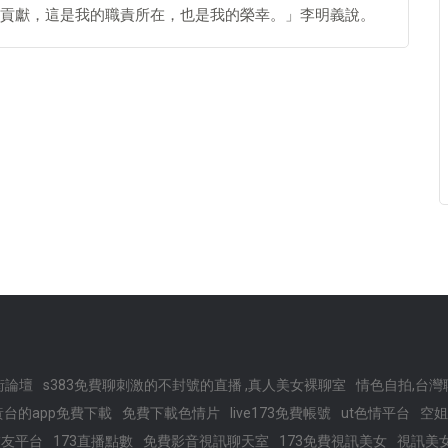
貢獻，這是我的職責所在，也是我的榮幸。」李明義說。
街論壇
s383免費聊刺激的不封號的直播 ,真人美女裸聊室
情色自拍,台灣
台的app免費下載
免費下載色情片
live173免費帳號
ut色情平台
空姐
交友平台
173直播點數
免費影音視訊聊天室
173免費視訊美女
視訊美