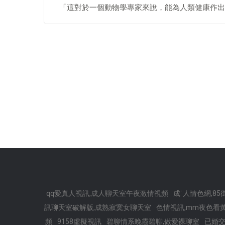
「這對於一個動物學專家來說，能為人類健康作出
qq愛真人視訊,成人聊天室午夜激情視頻
成˙人情色網,85
訊聊天室破解版,成熟寂寞女聊天室
色情視訊,mm夜色看黃
頻
9158虛擬視訊
碧聊情系晚霞碧聊,做愛裸聊室
已婚