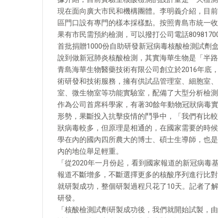
現在面向廣大市民和機構團體。李明義介紹，目前
區門口設有專門的樣本採樣點。按照青島市統一收
果有市民需預約檢測，可以撥打公司電話8098170
首批捐贈1000份自助研發新冠病毒核酸檢測試劑
說到做新冠肺炎核酸檢測，其實海華生物是「半路
青島海華生物醫藥技術有限公司創立於2016年底
術研發和技術服務，擁有供試品管理室、細胞室、
室、微生物室等功能實驗室，配備了大型分析檢測
作為公司首席科學家，有著30餘年動物冠狀病毒實
形勢，果斷投入抗擊疫情的鬥爭中，「我們有比較
狀病毒較多，但原理是相通的，在國家需要的時候
學在內的國內四所農大的博士、碩士生導師，也是
內的地位舉足輕重。
「從2020年一月份起，看到國家報道的新冠病
報道不斷增多，不斷選擇更多的核酸序列進行比對
就研製成功，整個研製過程只花了10天。記者了
研發。
「核酸檢測試劑研製成功後，我們就開始試製，由