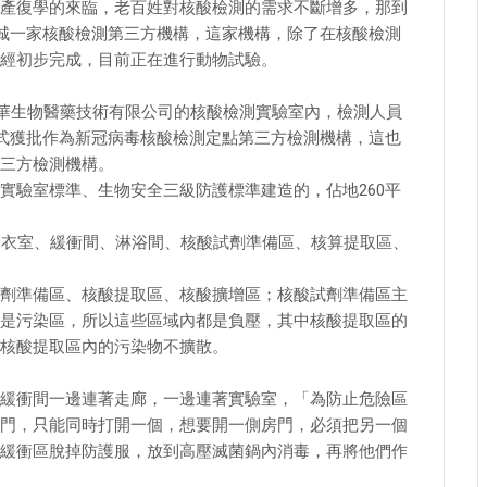
產復學的來臨，老百姓對核酸檢測的需求不斷增多，那到
島城一家核酸檢測第三方機構，這家機構，除了在核酸檢測
經初步完成，目前正在進行動物試驗。
海華生物醫藥技術有限公司的核酸檢測實驗室內，檢測人員
正式獲批作為新冠病毒核酸檢測定點第三方檢測機構，這也
三方檢測機構。
實驗室標準、生物安全三級防護標準建造的，佔地260平
更衣室、緩衝間、淋浴間、核酸試劑準備區、核算提取區、
劑準備區、核酸提取區、核酸擴增區；核酸試劑準備區主
是污染區，所以這些區域內都是負壓，其中核酸提取區的
核酸提取區內的污染物不擴散。
緩衝間一邊連著走廊，一邊連著實驗室，「為防止危險區
門，只能同時打開一個，想要開一側房門，必須把另一個
緩衝區脫掉防護服，放到高壓滅菌鍋內消毒，再將他們作