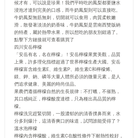
候才有，可以說是珍果！我們平時吃的鳳梨都要鹽水
浸泡才達到完美的口感，而牛奶鳳梨則可以直接吃。
牛奶鳳梨無筋無刺，切開就可以食用，肉質柔軟嫩
滑，散發著淡淡的奶香味，牛奶鳳梨是雲南西雙版納
的特產，屬於熱帶水果，所以想吃的朋友別錯過了。
點擊下方鏈接就可查看購買了
四川安岳檸檬
「安岳有名，名在檸檬」！安岳檸檬果實美觀，品質
上乘，許多理化指標超過了世界檸檬生產大國。安岳
檸檬富含維生素E、維生素P、維生素C和檸檬烯、
鎂、鉀、鈉、磷等大量人體所必須的微量元素，是人
們追求健康、美麗的時尚佳品。
果農們遵循檸檬自然的生長規律：不打蠟，不催熟，
其口感純正，檸檬酸度達標，只為種出高品質的檸
檬。
檸檬洗完趕緊切開，一股濃郁的的清香撲鼻而來，水
分多到爆汁，這清香爽口的味道，試問誰能受得了？
溫水泡檸檬
檸檬內含檸檬酸，維生素C在酸性條件下耐熱性較好，