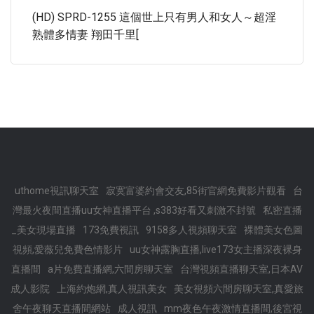
(HD) SPRD-1255 這個世上只有男人和女人～超淫
熟體多情妻 翔田千里[
uthome視訊聊天室
寂寞富婆約會交友,85街官網免費影片觀看
台
灣最火夜間直播uu女神直播平台 ,s383好看又刺激不封號
私密直播
_美女現場直播
173免費視訊
9158多人視頻聊天室
裸體美女色圖
視頻,愛薇兒免費色情影片
uu女神露胸直播,live173女主播深夜裸身
直播間
a片免費直播網,六間房聊天室
台灣視頻直播聊天室,日本AV
成人影院
上海約炮網,真人視訊美女
美女視頻六間房聊天室,真愛旅
舍午夜聊天直播間網站
成人視訊
mm夜色午夜激情直播間,後宮視