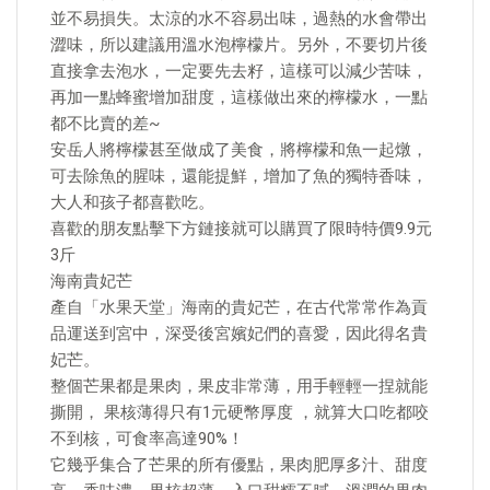
並不易損失。太涼的水不容易出味，過熱的水會帶出
澀味，所以建議用溫水泡檸檬片。另外，不要切片後
直接拿去泡水，一定要先去籽，這樣可以減少苦味，
再加一點蜂蜜增加甜度，這樣做出來的檸檬水，一點
都不比賣的差~
安岳人將檸檬甚至做成了美食，將檸檬和魚一起燉，
可去除魚的腥味，還能提鮮，增加了魚的獨特香味，
大人和孩子都喜歡吃。
喜歡的朋友點擊下方鏈接就可以購買了限時特價9.9元
3斤
海南貴妃芒
產自「水果天堂」海南的貴妃芒，在古代常常作為貢
品運送到宮中，深受後宮嬪妃們的喜愛，因此得名貴
妃芒。
整個芒果都是果肉，果皮非常薄，用手輕輕一捏就能
撕開， 果核薄得只有1元硬幣厚度 ，就算大口吃都咬
不到核，可食率高達90%！
它幾乎集合了芒果的所有優點，果肉肥厚多汁、甜度