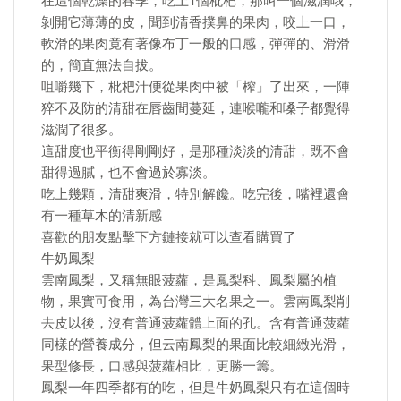
在這個乾燥的春季，吃上1個枇杷，那叫一個滋潤哦，
剝開它薄薄的皮，聞到清香撲鼻的果肉，咬上一口，
軟滑的果肉竟有著像布丁一般的口感，彈彈的、滑滑
的，簡直無法自拔。
咀嚼幾下，枇杷汁便從果肉中被「榨」了出來，一陣
猝不及防的清甜在唇齒間蔓延，連喉嚨和嗓子都覺得
滋潤了很多。
這甜度也平衡得剛剛好，是那種淡淡的清甜，既不會
甜得過膩，也不會過於寡淡。
吃上幾顆，清甜爽滑，特別解饞。吃完後，嘴裡還會
有一種草木的清新感
喜歡的朋友點擊下方鏈接就可以查看購買了
牛奶鳳梨
雲南鳳梨，又稱無眼菠蘿，是鳳梨科、鳳梨屬的植
物，果實可食用，為台灣三大名果之一。雲南鳳梨削
去皮以後，沒有普通菠蘿體上面的孔。含有普通菠蘿
同樣的營養成分，但云南鳳梨的果面比較細緻光滑，
果型修長，口感與菠蘿相比，更勝一籌。
鳳梨一年四季都有的吃，但是牛奶鳳梨只有在這個時