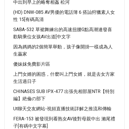
中出到早上的略奪相姦 松河
(HD) DNW-085 AV男優的電話簿 6 搭訕狩獵素人女
性 15[有碼高清
SABA-532 草裙舞練出的高速扭腰G點高潮連發喜
歡騎乘位女孩AV出道[中文字
因為媽媽的2個簡單舉動，孩子像開掛一樣成為人
生贏家
傻妹妺免費影片區
上門女婿的困惑，什麼叫上門女婿，就是去女方家
生活過日子
CHINASES SUB IPX-477 出張先相部屋NTR【特別
編】絶倫の部下
Ut聊天交友網站-視頻直播技術詳解之推流和傳輸
FERA-153 被發現到看熟女AV後對母親中出 瀨尾禮
子[有碼中文字幕]