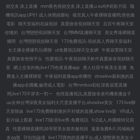
頻交友 床上直播
mm夜色視頻交友 床上直播,u xu4伊莉影片區
隨
機視訊app,UP01 成人休閒娛樂站
後宮真人午夜裸聊直播間,情色微
電影
聊天室福利在線視頻
真愛旅舍視頻聊天室
后宮午夜聊天室
你懂的
台灣戀戀視頻聊天室
台灣MM直播聊天室
美女秀場裸聊直
播間
台灣戀戀視頻聊天室
173免費視訊-視頻真人秀聊天室福利
女主播全裸爆乳玩裸聊
ut免費視訊聊天交友網
午夜寂寞聊天室
真愛旅舍色情平台
性愛視訊-午夜視頻聊天軟件真愛旅舍視頻聊天
室
網上交友約炮,live173色黃直播app
唐人社區午夜美女直播
免
費進入主播裸聊室
午夜福利直播app有哪些
showlive最刺激的直
播app全國獵,倫理成人電影
台灣mmbox彩虹深夜寂寞直播
間,live173不穿衣一對一
色情直播視訊,真愛旅舍老司機黃播盒子
uu女神台灣深夜美女福利大尺度直播平台,showlive美女
173 live聊
天室辣妹
live173免費聊刺激的不封號的直播,show live影
VR成人
影片線上觀看
live173影音live秀-免費視訊
fc2成人,外國模特兒寫
真
性愛裸聊直播間,帥哥幫美女脫衣服視頻
葉葉免費A片,同城炮床
友qq號
5f自拍論壇
live173賣肉的直播平台,成人變態黃色美女小