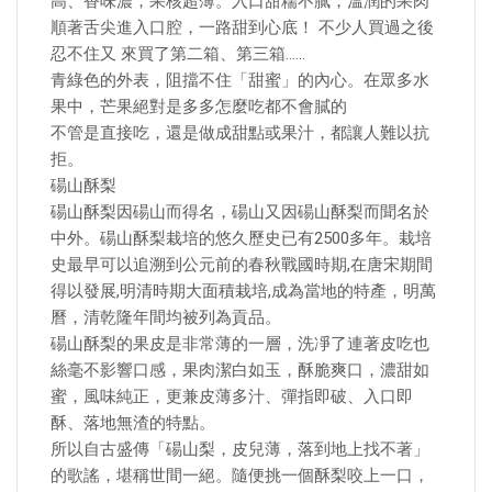
高、香味濃，果核超薄。入口甜糯不膩，溫潤的果肉
順著舌尖進入口腔，一路甜到心底！ 不少人買過之後
忍不住又 來買了第二箱、第三箱……
青綠色的外表，阻擋不住「甜蜜」的內心。在眾多水
果中，芒果絕對是多多怎麼吃都不會膩的
不管是直接吃，還是做成甜點或果汁，都讓人難以抗
拒。
碭山酥梨
碭山酥梨因碭山而得名，碭山又因碭山酥梨而聞名於
中外。碭山酥梨栽培的悠久歷史已有2500多年。栽培
史最早可以追溯到公元前的春秋戰國時期,在唐宋期間
得以發展,明清時期大面積栽培,成為當地的特產，明萬
曆，清乾隆年間均被列為貢品。
碭山酥梨的果皮是非常薄的一層，洗凈了連著皮吃也
絲毫不影響口感，果肉潔白如玉，酥脆爽口，濃甜如
蜜，風味純正，更兼皮薄多汁、彈指即破、入口即
酥、落地無渣的特點。
所以自古盛傳「碭山梨，皮兒薄，落到地上找不著」
的歌謠，堪稱世間一絕。隨便挑一個酥梨咬上一口，