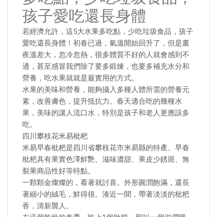
孩子愛吃還長身體
若經濟允許，這5大水果多吃點，少吃垃圾食品，孩子
愛吃還長身體！初春已過，氣溫開始回升了，但是晝
夜溫差大，忽冷忽熱，很多體質不好的人就會感到不
適，甚至感冒我們除了要多鍛煉，也要多補充水分和
營養，吃水果就就是最實用的方式。
水果的美味和營養，能夠攝入多種人體所需的營養元
素，改善膚色，提升抵抗力。春天適合吃的幾種水
果，美味的讓人流口水，特別是孩子和老人更應該多
吃。
四川攀枝花米易枇杷
米易早春枇杷是四川省攀枝花市米易縣的特產。早春
枇杷具有果實色澤鮮艷、滋味濃甜、果皮少銹斑、無
裂果商品性好等特點。
一顆顆金燦燦的，看著就討喜。外形圓潤飽滿，還長
著細小的絨毛，鮮得很。湊近一聞，帶著淡淡的枇杷
香，清新襲人。